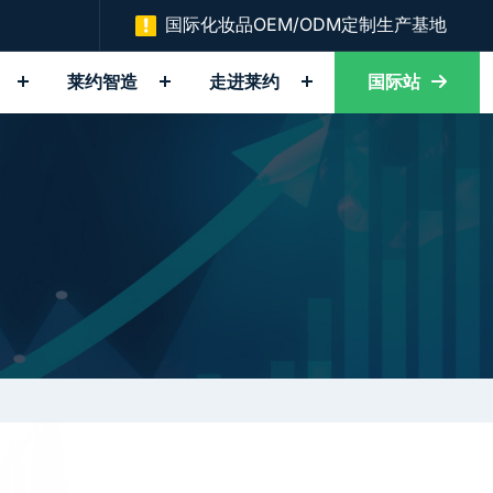
国际化妆品OEM/ODM定制生产基地
莱约智造
走进莱约
国际站